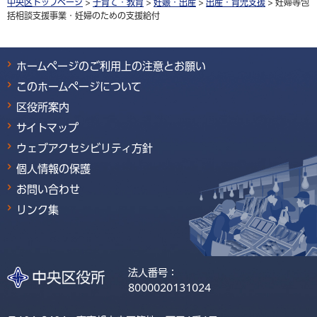
中央区トップページ
>
子育て・教育
>
妊娠・出産
>
出産・育児支援
> 妊婦等包
括相談支援事業・妊婦のための支援給付
ホームページのご利用上の注意とお願い
このホームページについて
区役所案内
サイトマップ
ウェブアクセシビリティ方針
個人情報の保護
お問い合わせ
リンク集
法人番号：
8000020131024