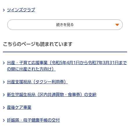
ツインズクラブ
続きを見る
こちらのページも読まれています
出産・子育て応援事業（令和5年4月1日から令和7年3月31日まで
の間に出産された方向け）
出産支援祝品（タクシー利用券）
新生児誕生祝品（区内共通買物・食事券）の支給
産後ケア事業
妊娠届・母子健康手帳の交付