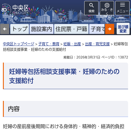
みる・き
検索
メニュー
く
SUPPORT
並び順
トップ
施設案内
住民票・戸籍
子育て
高齢者
変更
中央区トップページ
>
子育て・教育
>
妊娠・出産
>
出産・育児支援
> 妊婦等包
括相談支援事業・妊婦のための支援給付
掲載日：2026年3月31日
ページID：13872
妊婦等包括相談支援事業・妊婦のための
支援給付
内容
妊婦の産前産後期間における身体的・精神的・経済的負担