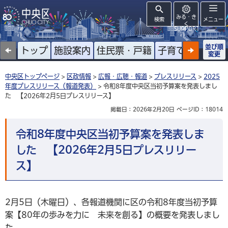
みる・き
検索
メニュー
く
SUPPORT
並び順
トップ
施設案内
住民票・戸籍
子育て
高齢者
変更
中央区トップページ
>
区政情報
>
広報・広聴・報道
>
プレスリリース
>
2025
年度プレスリリース（報道発表）
> 令和8年度中央区当初予算案を発表しまし
た 【2026年2月5日プレスリリース】
掲載日：2026年2月20日
ページID：18014
令和8年度中央区当初予算案を発表しま
した 【2026年2月5日プレスリリー
ス】
2月5日（木曜日）、各報道機関に区の令和8年度当初予算
案【80年の歩みを力に 未来を創る】の概要を発表しまし
た。