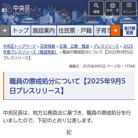
みる・き
検索
メニュー
く
SUPPORT
並び順
トップ
施設案内
住民票・戸籍
子育て
高齢者
変更
中央区トップページ
>
区政情報
>
広報・広聴・報道
>
プレスリリース
>
2025
年度プレスリリース（報道発表）
> 職員の懲戒処分について【2025年9月5日
プレスリリース】
掲載日：2025年9月5日
ページID：17588
職員の懲戒処分について【2025年9月5
日プレスリリース】
中央区長は、地方公務員法に基づき、職員の懲戒処分を行
いましたので、下記のとおり公表します。
記