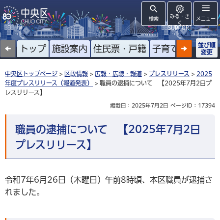
みる・き
検索
メニュー
く
SUPPORT
並び順
トップ
施設案内
住民票・戸籍
子育て
高齢者
変更
中央区トップページ
>
区政情報
>
広報・広聴・報道
>
プレスリリース
>
2025
年度プレスリリース（報道発表）
> 職員の逮捕について 【2025年7月2日プ
レスリリース】
掲載日：2025年7月2日
ページID：17394
職員の逮捕について 【2025年7月2日
プレスリリース】
令和7年6月26日（木曜日）午前8時頃、本区職員が逮捕さ
れました。