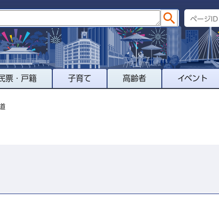
民票・戸籍
子育て
高齢者
イベント
道