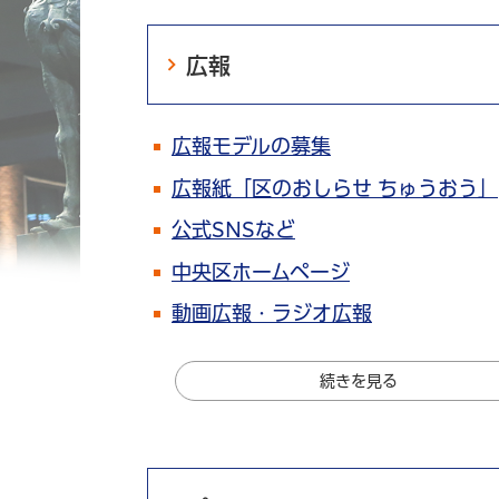
広報
広報モデルの募集
広報紙「区のおしらせ ちゅうおう」
公式SNSなど
中央区ホームページ
動画広報・ラジオ広報
続きを見る