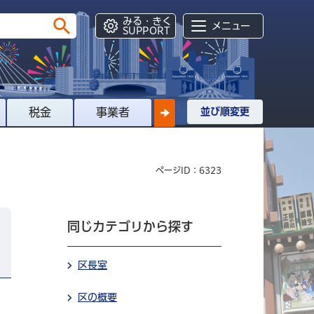
みる・きく
メニュー
SUPPORT
税金
事業者
並び順変更
ページID：6323
同じカテゴリから探す
区長室
区の概要