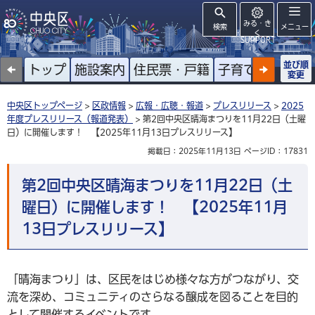
みる・き
検索
メニュー
く
SUPPORT
並び順
トップ
施設案内
住民票・戸籍
子育て
高齢者
変更
中央区トップページ
>
区政情報
>
広報・広聴・報道
>
プレスリリース
>
2025
年度プレスリリース（報道発表）
> 第2回中央区晴海まつりを11月22日（土曜
日）に開催します！ 【2025年11月13日プレスリリース】
掲載日：2025年11月13日
ページID：17831
第2回中央区晴海まつりを11月22日（土
曜日）に開催します！ 【2025年11月
13日プレスリリース】
「晴海まつり」は、区民をはじめ様々な方がつながり、交
流を深め、コミュニティのさらなる醸成を図ることを目的
として開催するイベントです。