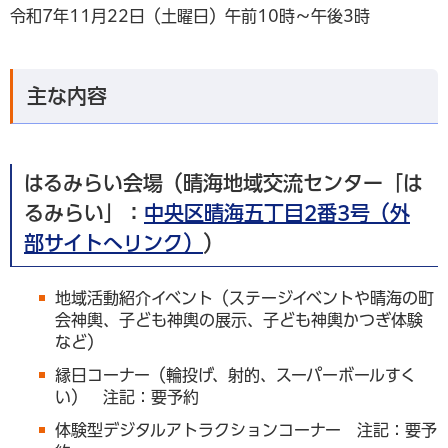
令和7年11月22日（土曜日）午前10時～午後3時
主な内容
はるみらい会場（晴海地域交流センター「は
るみらい」：
中央区晴海五丁目2番3号（外
部サイトへリンク）
）
地域活動紹介イベント（ステージイベントや晴海の町
会神輿、子ども神輿の展示、子ども神輿かつぎ体験
など）
縁日コーナー（輪投げ、射的、スーパーボールすく
い） 注記：要予約
体験型デジタルアトラクションコーナー 注記：要予