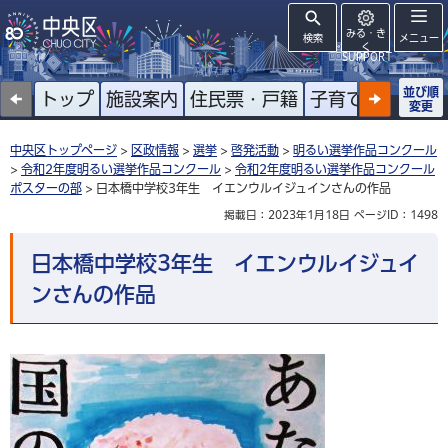
みる・き
検索
メニュー
く
SUPPORT
並び順
トップ
施設案内
住民票・戸籍
子育て
高齢者
変更
中央区トップページ
>
区政情報
>
選挙
>
啓発活動
>
明るい選挙作品コンクール
>
令和2年度明るい選挙作品コンクール
>
令和2年度明るい選挙作品コンクール
ポスターの部
> 日本橋中学校3年生 イエンウルイジュインさんの作品
掲載日：2023年1月18日
ページID：1498
日本橋中学校3年生 イエンウルイジュイ
ンさんの作品