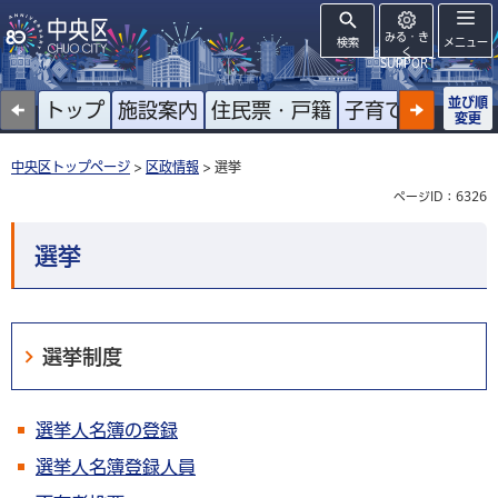
みる・き
検索
メニュー
く
SUPPORT
並び順
トップ
施設案内
住民票・戸籍
子育て
高齢者
変更
中央区トップページ
>
区政情報
> 選挙
ページID：6326
選挙
選挙制度
選挙人名簿の登録
選挙人名簿登録人員