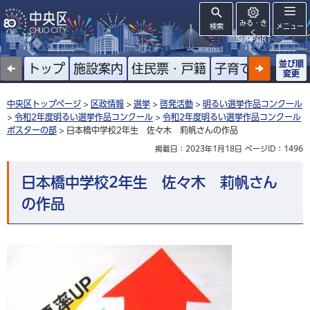
みる・き
検索
メニュー
く
SUPPORT
並び順
トップ
施設案内
住民票・戸籍
子育て
高齢者
変更
中央区トップページ
>
区政情報
>
選挙
>
啓発活動
>
明るい選挙作品コンクール
>
令和2年度明るい選挙作品コンクール
>
令和2年度明るい選挙作品コンクール
ポスターの部
> 日本橋中学校2年生 佐々木 莉帆さんの作品
掲載日：2023年1月18日
ページID：1496
日本橋中学校2年生 佐々木 莉帆さん
の作品