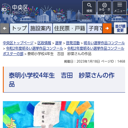
みる・き
検索
メニュー
く
SUPPORT
並び順
トップ
施設案内
住民票・戸籍
子育て
高齢者
変更
中央区トップページ
>
区政情報
>
選挙
>
啓発活動
>
明るい選挙作品コンクール
>
令和2年度明るい選挙作品コンクール
>
令和2年度明るい選挙作品コンクール
ポスターの部
> 泰明小学校4年生 吉田 紗菜さんの作品
掲載日：2023年1月18日
ページID：1468
泰明小学校4年生 吉田 紗菜さんの作
品