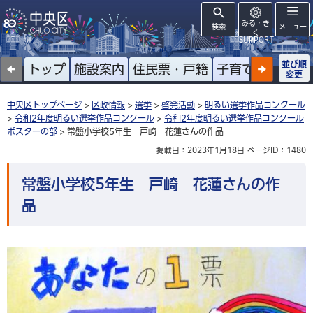
みる・き
検索
メニュー
く
SUPPORT
並び順
トップ
施設案内
住民票・戸籍
子育て
高齢者
変更
中央区トップページ
>
区政情報
>
選挙
>
啓発活動
>
明るい選挙作品コンクール
>
令和2年度明るい選挙作品コンクール
>
令和2年度明るい選挙作品コンクール
ポスターの部
> 常盤小学校5年生 戸崎 花蓮さんの作品
掲載日：2023年1月18日
ページID：1480
常盤小学校5年生 戸崎 花蓮さんの作
品