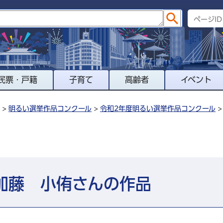
民票・戸籍
子育て
高齢者
イベント
>
明るい選挙作品コンクール
>
令和2年度明るい選挙作品コンクール
加藤 小侑さんの作品