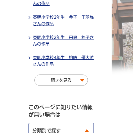
んの作品
泰明小学校2年生 金子 千羽弥
さんの作品
泰明小学校2年生 田島 梓子さ
んの作品
泰明小学校4年生 柏崎 優大將
さんの作品
続きを見る
このページに知りたい情報
が無い場合は
分類別で探す