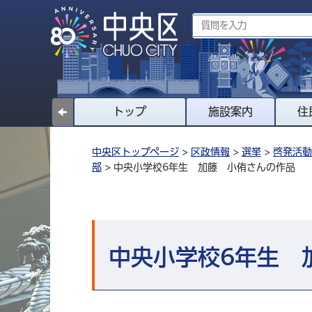
トップ
施設案内
住
中央区トップページ
>
区政情報
>
選挙
>
啓発活動
部
> 中央小学校6年生 加藤 小侑さんの作品
中央小学校6年生 