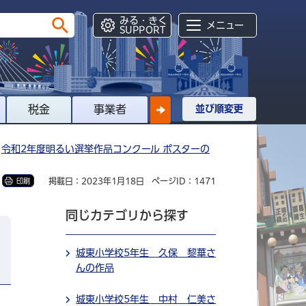
みる・きく
メニュー
SUPPORT
税金
事業者
並び順変更
>
令和2年度明るい選挙作品コンクール ポスターの
掲載日：2023年1月18日
ページID：1471
印刷
同じカテゴリから探す
城東小学校5年生 久保 黎華さ
んの作品
城東小学校5年生 中村 仁美さ