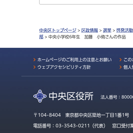
中央区トップページ
>
区政情報
>
選挙
>
啓発活動
部
> 中央小学校6年生 加藤 小侑さんの作品
ホームページのご利用上の注意とお願い
この
ウェブアクセシビリティ方針
個人
法人番号：
8000
〒104-8404 東京都中央区築地一丁目1番1号
電話番号：03-3543-0211（代表）
窓口受付案