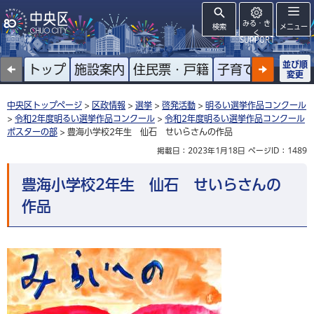
みる・き
検索
メニュー
く
SUPPORT
並び順
トップ
施設案内
住民票・戸籍
子育て
高齢者
変更
中央区トップページ
>
区政情報
>
選挙
>
啓発活動
>
明るい選挙作品コンクール
>
令和2年度明るい選挙作品コンクール
>
令和2年度明るい選挙作品コンクール
ポスターの部
> 豊海小学校2年生 仙石 せいらさんの作品
掲載日：2023年1月18日
ページID：1489
豊海小学校2年生 仙石 せいらさんの
作品