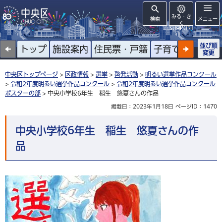
みる・き
検索
メニュー
く
SUPPORT
並び順
トップ
施設案内
住民票・戸籍
子育て
高齢者
変更
中央区トップページ
>
区政情報
>
選挙
>
啓発活動
>
明るい選挙作品コンクール
>
令和2年度明るい選挙作品コンクール
>
令和2年度明るい選挙作品コンクール
ポスターの部
> 中央小学校6年生 稲生 悠夏さんの作品
掲載日：2023年1月18日
ページID：1470
中央小学校6年生 稲生 悠夏さんの作
品