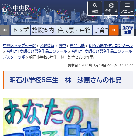
みる・き
検索
メニュー
く
SUPPORT
並び順
トップ
施設案内
住民票・戸籍
子育て
高齢者
変更
中央区トップページ
>
区政情報
>
選挙
>
啓発活動
>
明るい選挙作品コンクール
>
令和2年度明るい選挙作品コンクール
>
令和2年度明るい選挙作品コンクール
ポスターの部
> 明石小学校6年生 林 沙恵さんの作品
掲載日：2023年1月18日
ページID：1477
明石小学校6年生 林 沙恵さんの作品