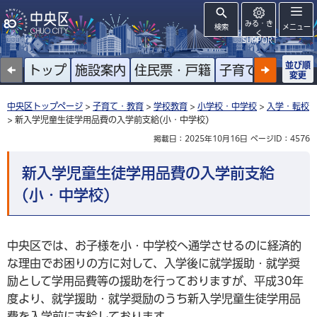
みる・き
検索
メニュー
く
SUPPORT
並び順
トップ
施設案内
住民票・戸籍
子育て
高齢者
変更
中央区トップページ
>
子育て・教育
>
学校教育
>
小学校・中学校
>
入学・転校
> 新入学児童生徒学用品費の入学前支給(小・中学校)
掲載日：2025年10月16日
ページID：4576
新入学児童生徒学用品費の入学前支給
(小・中学校)
中央区では、お子様を小・中学校へ通学させるのに経済的
な理由でお困りの方に対して、入学後に就学援助・就学奨
励として学用品費等の援助を行っておりますが、平成30年
度より、就学援助・就学奨励のうち新入学児童生徒学用品
費を入学前に支給しております。