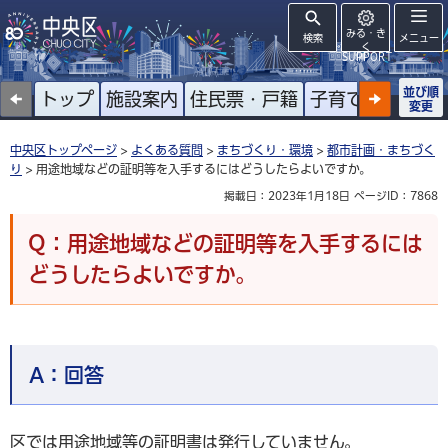
みる・き
検索
メニュー
く
SUPPORT
並び順
トップ
施設案内
住民票・戸籍
子育て
高齢者
変更
中央区トップページ
>
よくある質問
>
まちづくり・環境
>
都市計画・まちづく
り
> 用途地域などの証明等を入手するにはどうしたらよいですか。
掲載日：2023年1月18日
ページID：7868
Q：用途地域などの証明等を入手するには
どうしたらよいですか。
A：
回答
区では用途地域等の証明書は発行していません。