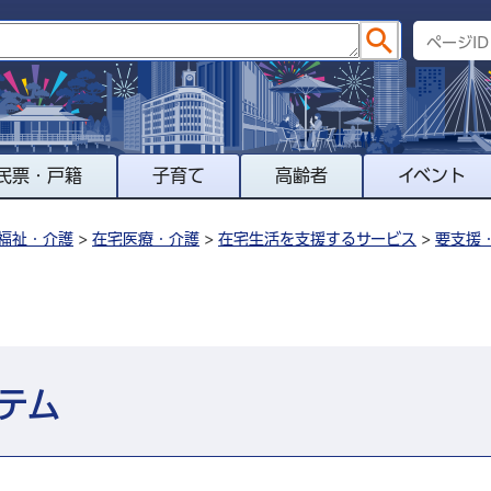
民票・戸籍
子育て
高齢者
イベント
福祉・介護
>
在宅医療・介護
>
在宅生活を支援するサービス
>
要支援
テム