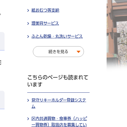
紙おむつ等支給
。
理美容サービス
ふとん乾燥・丸洗いサービス
続きを見る
宅
こちらのページも読まれて
います
見守りキーホルダー登録システ
ム
区内共通買物・食事券（ハッピ
ー買物券）取扱店を募集してい