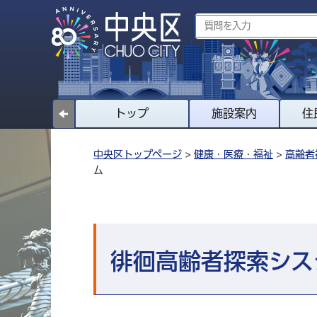
トップ
施設案内
住
中央区トップページ
>
健康・医療・福祉
>
高齢者
ム
徘徊高齢者探索シス