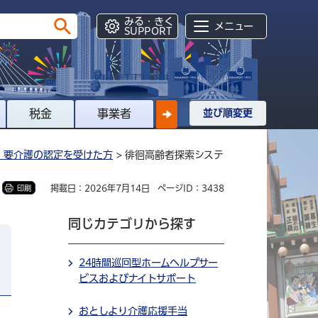
みる・きく
メニュー
SUPPORT
税金
事業者
並び順変更
・要介護の認定を受けた方
> 徘徊高齢者探索システ
掲載日：2026年7月14日
ページID：3438
印刷
同じカテゴリから探す
24時間巡回型ホームヘルプサー
ビスおよびナイトサポート
おとしより介護応援手当