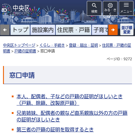
みる・き
検索
メニュー
く
SUPPORT
並び順
トップ
施設案内
住民票・戸籍
子育て
高齢者
変更
中央区トップページ
>
くらし・手続き
>
登録・届出・証明
>
住民票・戸籍の証
明書
>
戸籍の証明書
> 窓口申請
ページID：9272
窓口申請
本人、配偶者、子などの戸籍の証明がほしいとき
（戸籍、除籍、改製原戸籍）
兄弟姉妹、配偶者の親など直系親族以外の方の戸籍
の証明がほしいとき
第三者の戸籍の証明を取得するとき