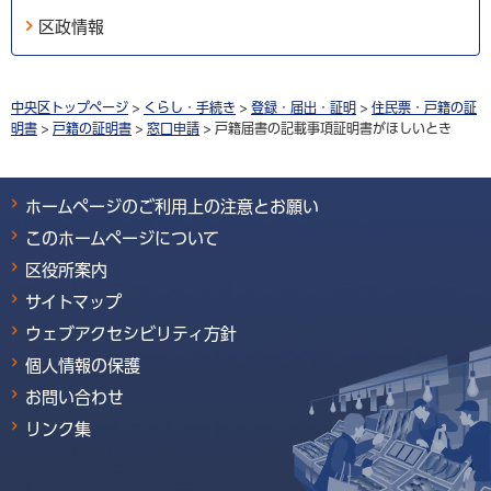
区政情報
中央区トップページ
>
くらし・手続き
>
登録・届出・証明
>
住民票・戸籍の証
明書
>
戸籍の証明書
>
窓口申請
> 戸籍届書の記載事項証明書がほしいとき
ホームページのご利用上の注意とお願い
このホームページについて
区役所案内
サイトマップ
ウェブアクセシビリティ方針
個人情報の保護
お問い合わせ
リンク集