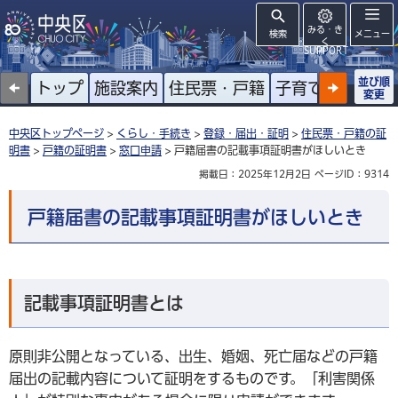
みる・き
検索
メニュー
く
SUPPORT
並び順
トップ
施設案内
住民票・戸籍
子育て
高齢者
変更
中央区トップページ
>
くらし・手続き
>
登録・届出・証明
>
住民票・戸籍の証
明書
>
戸籍の証明書
>
窓口申請
> 戸籍届書の記載事項証明書がほしいとき
掲載日：2025年12月2日
ページID：9314
戸籍届書の記載事項証明書がほしいとき
記載事項証明書とは
原則非公開となっている、出生、婚姻、死亡届などの戸籍
届出の記載内容について証明をするものです。「利害関係