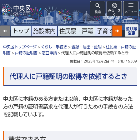
みる・き
検索
メニュー
く
SUPPORT
並び順
トップ
施設案内
住民票・戸籍
子育て
高齢者
変更
中央区トップページ
>
くらし・手続き
>
登録・届出・証明
>
住民票・戸籍の証
明書
>
戸籍の証明書
>
窓口申請
> 代理人に戸籍証明の取得を依頼するとき
掲載日：2025年12月2日
ページID：9309
代理人に戸籍証明の取得を依頼するとき
中央区に本籍のある方
または
以前、中央区に本籍があった
方
の戸籍の証明書請求を代理人が行うための手続きの方法
を記載しています。
請求できる方