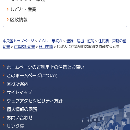
しごと・産業
区政情報
中央区トップページ
>
くらし・手続き
>
登録・届出・証明
>
住民票・戸籍の証
明書
>
戸籍の証明書
>
窓口申請
> 代理人に戸籍証明の取得を依頼するとき
ホームページのご利用上の注意とお願い
このホームページについて
区役所案内
サイトマップ
ウェブアクセシビリティ方針
個人情報の保護
お問い合わせ
リンク集