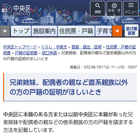
みる・き
検索
メニュー
く
SUPPORT
並び順
トップ
施設案内
住民票・戸籍
子育て
高齢者
変更
中央区トップページ
>
くらし・手続き
>
登録・届出・証明
>
住民票・戸籍の証
明書
>
戸籍の証明書
>
窓口申請
> 兄弟姉妹、配偶者の親など直系親族以外の方
の戸籍の証明がほしいとき
掲載日：2023年1月11日
ページID：9307
兄弟姉妹、配偶者の親など直系親族以外
の方の戸籍の証明がほしいとき
中央区に本籍のある方
または
以前中央区に本籍があった
兄
弟姉妹や配偶者の親などの傍系親族の方の戸籍を請求する
方法を記載しています。