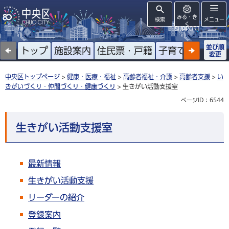
みる・き
検索
メニュー
く
SUPPORT
並び順
トップ
施設案内
住民票・戸籍
子育て
高齢者
変更
中央区トップページ
>
健康・医療・福祉
>
高齢者福祉・介護
>
高齢者支援
>
い
きがいづくり・仲間づくり・健康づくり
> 生きがい活動支援室
ページID：6544
生きがい活動支援室
最新情報
生きがい活動支援
リーダーの紹介
登録案内