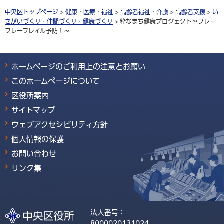
中央区トップページ
>
健康・医療・福祉
>
高齢者福祉・介護
>
高齢者支援
>
い
きがいづくり・仲間づくり・健康づくり
> 粋なまち健康プロジェクト～フレー
フレーフレイル予防！～
ホームページのご利用上の注意とお願い
このホームページについて
区役所案内
サイトマップ
ウェブアクセシビリティ方針
個人情報の保護
お問い合わせ
リンク集
法人番号：
8000020131024