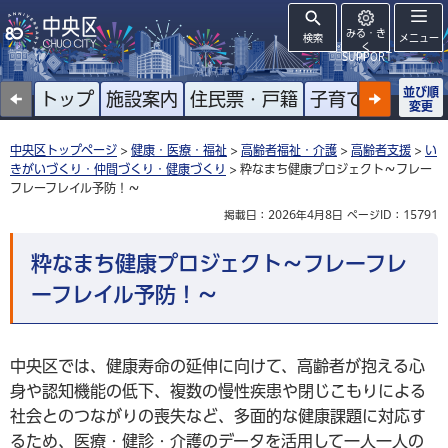
みる・き
検索
メニュー
く
SUPPORT
並び順
トップ
施設案内
住民票・戸籍
子育て
高齢者
変更
中央区トップページ
>
健康・医療・福祉
>
高齢者福祉・介護
>
高齢者支援
>
い
きがいづくり・仲間づくり・健康づくり
> 粋なまち健康プロジェクト～フレー
フレーフレイル予防！～
掲載日：2026年4月8日
ページID：15791
粋なまち健康プロジェクト～フレーフレ
ーフレイル予防！～
中央区では、健康寿命の延伸に向けて、高齢者が抱える心
身や認知機能の低下、複数の慢性疾患や閉じこもりによる
社会とのつながりの喪失など、多面的な健康課題に対応す
るため、医療・健診・介護のデータを活用して一人一人の