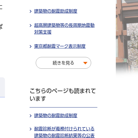
に
建築物の耐震助成制度
超高層建築物等の長周期地震動
ば
対策支援
東京都耐震マーク表示制度
ま
続きを見る
こちらのページも読まれて
います
建築物の耐震助成制度
耐震診断が義務付けられている
建築物の耐震診断結果等の公表