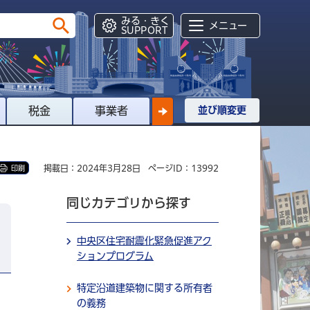
みる・きく
メニュー
SUPPORT
税金
事業者
並び順変更
掲載日：2024年3月28日
ページID：13992
印刷
同じカテゴリから探す
中央区住宅耐震化緊急促進アク
ションプログラム
特定沿道建築物に関する所有者
の義務