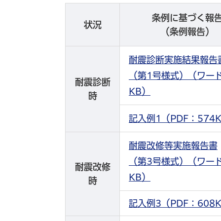
条例に基づく報
状況
（条例報告）
耐震診断実施結果報告
（第1号様式）（ワード
耐震診断
KB）
時
記入例1（PDF：574
耐震改修等実施報告書
（第3号様式）
（ワード
耐震改修
KB）
時
記入例3（PDF：608