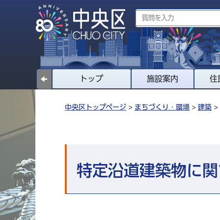
トップ
施設案内
住
中央区トップページ
>
まちづくり・環境
>
建築
>
特定沿道建築物に関