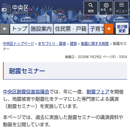
みる・き
検索
メニュー
く
SUPPORT
並び順
トップ
施設案内
住民票・戸籍
子育て
高齢者
変更
中央区トップページ
>
まちづくり・環境
>
建築
>
耐震に関する制度
> 耐震セミ
ナー
掲載日：2026年1月29日
ページID：5954
耐震セミナー
中央区耐震促進協議会
では、年に一度、
耐震フェア
を開催
し、地震被害や耐震化をテーマにした専門家による講演
（耐震セミナー）を実施しています。
本ページでは、過去に実施した耐震セミナーの講演資料や
動画を公開しています。