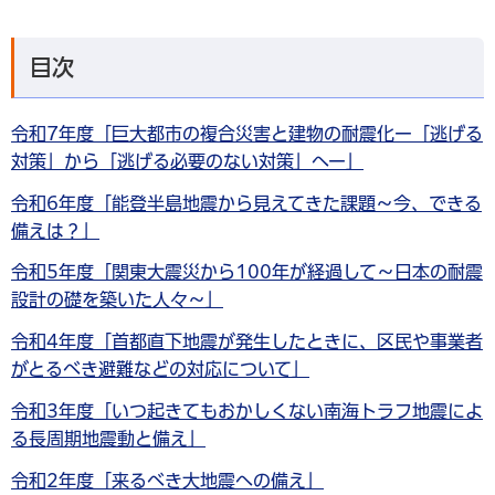
目次
令和7年度「巨大都市の複合災害と建物の耐震化ー「逃げる
対策」から「逃げる必要のない対策」へー」
令和6年度「能登半島地震から見えてきた課題～今、できる
備えは？」
令和5年度「関東大震災から100年が経過して～日本の耐震
設計の礎を築いた人々～​​​​​​」
令和4年度「首都直下地震が発生したときに、区民や事業者
がとるべき避難などの対応について」
令和3年度「いつ起きてもおかしくない南海トラフ地震によ
る長周期地震動と備え」
令和2年度「来るべき大地震への備え」