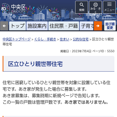
みる・き
検索
メニュー
く
SUPPORT
並び順
トップ
施設案内
住民票・戸籍
子育て
高齢者
変更
中央区トップページ
>
くらし・手続き
>
住まい
>
公的な住宅
> 区立ひとり親世
帯住宅
掲載日：2023年7月4日
ページID：5550
区立ひとり親世帯住宅
住宅に困窮しているひとり親世帯を対象に設置している住
宅です。あき家が発生した場合に募集します。
あき家募集は、募集時期に新規ページで告知します。
この一覧の戸数は管理戸数です。
あき家ではありません。