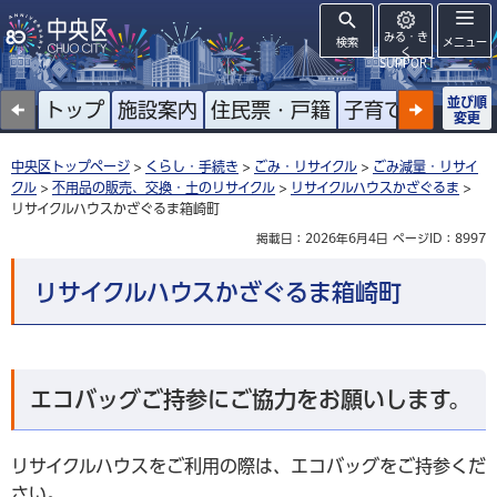
みる・き
検索
メニュー
く
SUPPORT
並び順
トップ
施設案内
住民票・戸籍
子育て
高齢者
変更
中央区トップページ
>
くらし・手続き
>
ごみ・リサイクル
>
ごみ減量・リサイ
クル
>
不用品の販売、交換・土のリサイクル
>
リサイクルハウスかざぐるま
>
リサイクルハウスかざぐるま箱崎町
掲載日：2026年6月4日
ページID：8997
リサイクルハウスかざぐるま箱崎町
エコバッグご持参にご協力をお願いします。
リサイクルハウスをご利用の際は、エコバッグをご持参くだ
さい。