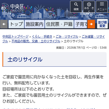
みる・き
検索
メニュー
く
SUPPORT
並び順
トップ
施設案内
住民票・戸籍
子育て
高齢者
変更
中央区トップページ
>
くらし・手続き
>
ごみ・リサイクル
>
ごみ減量・リサイ
クル
>
不用品の販売、交換・土のリサイクル
> 土のリサイクル
掲載日：2026年7月1日
ページID：5348
土のリサイクル
ご家庭で園芸用に向かなくなった土を回収し、再生作業を
行い、無料配布しています。
回収場所は以下のとおりです。
また、ご家庭でも園芸用土のリサイクルができますので、ぜ
ひお試しください。