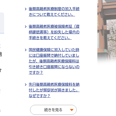
後期高齢者医療制度の加入手続
きについて教えてください。
後期高齢者医療被保険者証（資
格確認書等）を紛失した場合の
手続きを教えてください。
住
国民健康保険に加入していた時
適
には口座振替で納付していまし
たが、後期高齢者医療保険料は
日
引き続き口座振替にならないの
す
ですか？
先日後期高齢者医療保険料を納
付したが督促状が届きました。
ま
なぜですか？
続きを見る
持