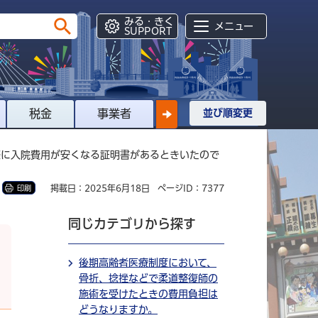
みる・きく
メニュー
SUPPORT
税金
事業者
並び順変更
際に入院費用が安くなる証明書があるときいたので
掲載日：2025年6月18日
ページID：7377
印刷
同じカテゴリから探す
後期高齢者医療制度において、
骨折、捻挫などで柔道整復師の
施術を受けたときの費用負担は
どうなりますか。