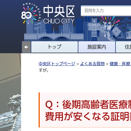
トップ
施設案内
住
中央区トップページ
>
よくある質問
>
健康・医療
すが。
Q：後期高齢者医療
費用が安くなる証明