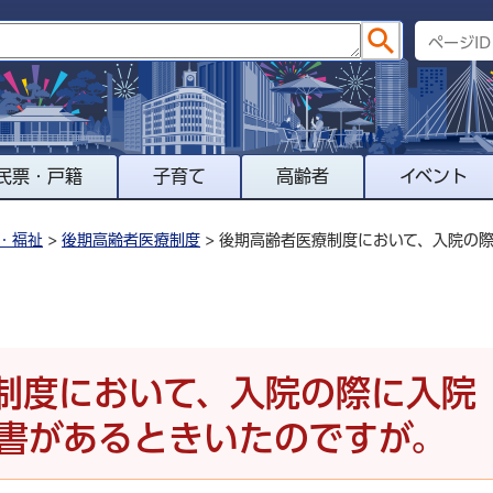
民票・戸籍
子育て
高齢者
イベント
・福祉
>
後期高齢者医療制度
> 後期高齢者医療制度において、入院の
制度において、入院の際に入院
書があるときいたのですが。