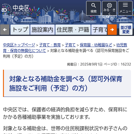
みる・き
検索
メニュー
く
SUPPORT
並び順
トップ
施設案内
住民票・戸籍
子育て
高齢者
変更
中央区トップページ
>
子育て・教育
>
子育て
>
保育園・幼稚園など
>
幼児教
育・保育の無償化について
> 対象となる補助金を調べる（認可外保育施設をご
利用（予定）の方）
掲載日：2025年9月1日
ページID：16232
対象となる補助金を調べる（認可外保育
施設をご利用（予定）の方）
中央区では、保護者の経済的負担を減らすため、保育料に
かかる各種補助事業を実施しております。
対象となる補助金は、世帯の住民税課税状況やお子さんの