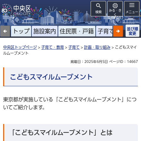
みる・き
検索
メニュー
く
SUPPORT
並び順
トップ
施設案内
住民票・戸籍
子育て
高齢者
変更
中央区トップページ
>
子育て・教育
>
子育て
>
計画・取り組み
> こどもスマイ
ルムーブメント
掲載日：2025年6月5日
ページID：14667
こどもスマイルムーブメント
東京都が実施している「こどもスマイルムーブメント」につ
いてご紹介します。
「こどもスマイルムーブメント」とは