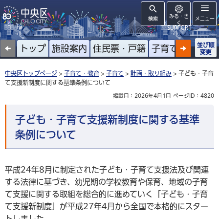
みる・き
検索
メニュー
く
SUPPORT
並び順
トップ
施設案内
住民票・戸籍
子育て
高齢者
変更
中央区トップページ
>
子育て・教育
>
子育て
>
計画・取り組み
> 子ども・子育
て支援新制度に関する基準条例について
掲載日：2026年4月1日
ページID：4820
子ども・子育て支援新制度に関する基準
条例について
平成24年8月に制定された子ども・子育て支援法及び関連
する法律に基づき、幼児期の学校教育や保育、地域の子育
て支援に関する取組を総合的に進めていく「子ども・子育
て支援新制度」が平成27年4月から全国で本格的にスター
トしました。