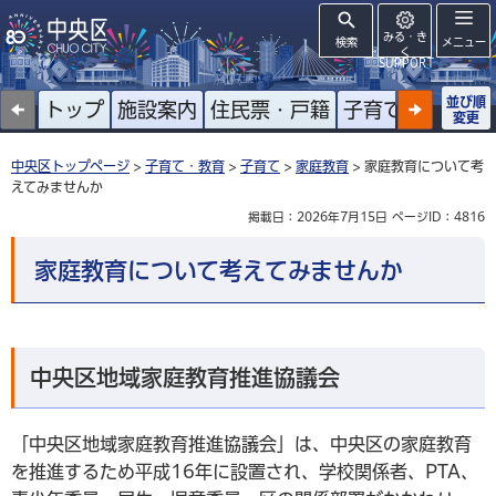
みる・き
検索
メニュー
く
SUPPORT
並び順
トップ
施設案内
住民票・戸籍
子育て
高齢者
変更
中央区トップページ
>
子育て・教育
>
子育て
>
家庭教育
> 家庭教育について考
えてみませんか
掲載日：2026年7月15日
ページID：4816
家庭教育について考えてみませんか
中央区地域家庭教育推進協議会
「中央区地域家庭教育推進協議会」は、中央区の家庭教育
を推進するため平成16年に設置され、学校関係者、PTA、