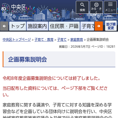
みる・き
検索
メニュー
く
SUPPORT
並び順
トップ
施設案内
住民票・戸籍
子育て
高齢者
変更
中央区トップページ
>
子育て・教育
>
子育て
>
家庭教育
> 企画募集説明会
掲載日：2026年5月7日
ページID：18281
企画募集説明会
令和8年度企画募集説明会については終了しました。
当日配布した資料については、ページ下部をご覧くださ
い。
家庭教育に関する講演や、子育てに対する知識を深める学
習会などを企画している団体向けに説明会を行い、中央区
地域家庭教育推進協議会と共催で行う家庭教育学習会の企