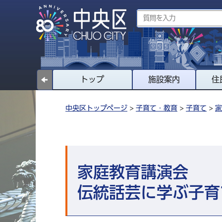
トップ
施設案内
住
中央区トップページ
>
子育て・教育
>
子育て
>
家
家庭教育講演会
伝統話芸に学ぶ子育