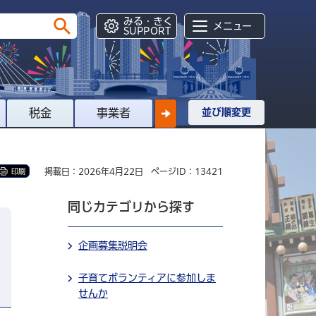
みる・きく
メニュー
SUPPORT
税金
事業者
並び順変更
掲載日：2026年4月22日
ページID：13421
印刷
同じカテゴリから探す
企画募集説明会
子育てボランティアに参加しま
せんか