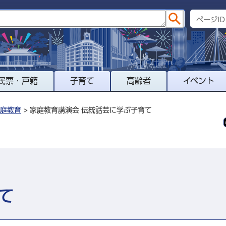
民票・戸籍
子育て
高齢者
イベント
庭教育
> 家庭教育講演会 伝統話芸に学ぶ子育て
て