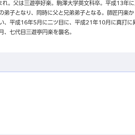
生まれ。父は三遊亭好楽。駒澤大学英文科卒。平成13年に
後の弟子となり、同時に父と兄弟弟子となる。師匠円楽か
い、平成16年5月に二ツ目に、平成21年10月に真打に
2月、七代目三遊亭円楽を襲名。