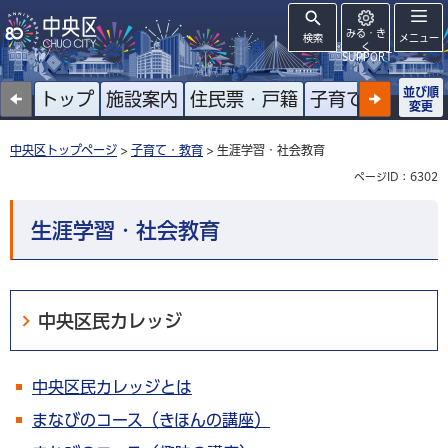
みる・き
検索
メニュー
く
SUPPORT
並び順
トップ
施設案内
住民票・戸籍
子育て
高齢者
変更
中央区トップページ
>
子育て・教育
> 生涯学習・社会教育
ページID：6302
生涯学習・社会教育
中央区民カレッジ
中央区民カレッジとは
まなびのコース（きほんの講座）