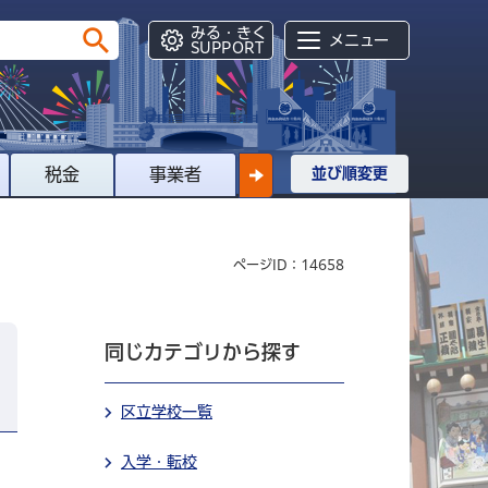
みる・きく
メニュー
SUPPORT
税金
事業者
並び順変更
ページID：14658
同じカテゴリから探す
区立学校一覧
入学・転校