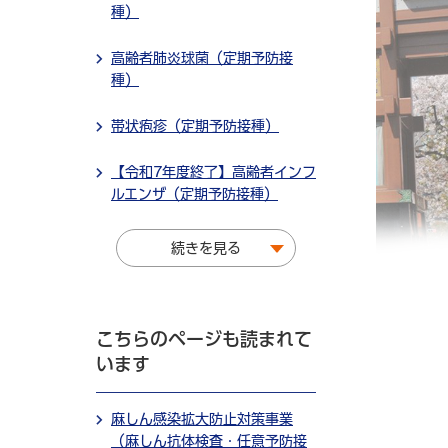
種）
高齢者肺炎球菌（定期予防接
種）
帯状疱疹（定期予防接種）
【令和7年度終了】高齢者インフ
ルエンザ（定期予防接種）
続きを見る
こちらのページも読まれて
います
麻しん感染拡大防止対策事業
（麻しん抗体検査・任意予防接