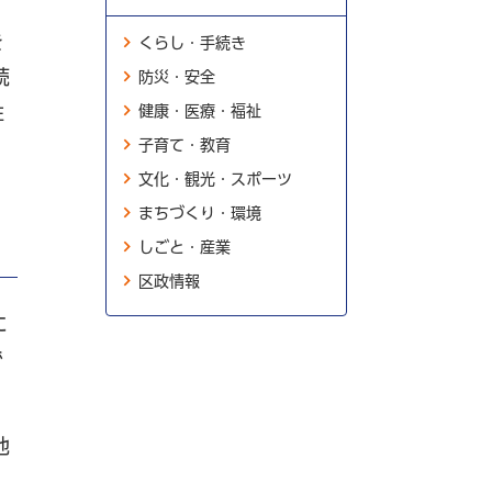
を
くらし・手続き
続
防災・安全
性
健康・医療・福祉
子育て・教育
文化・観光・スポーツ
まちづくり・環境
しごと・産業
区政情報
に
で
他