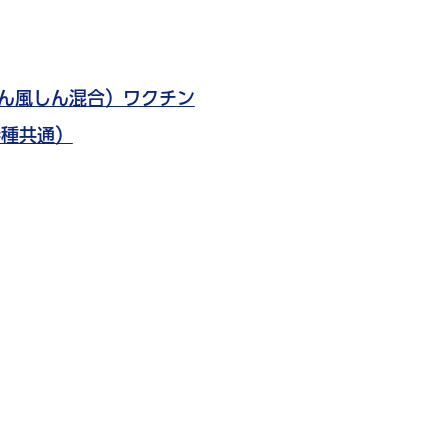
ん風しん混合）ワクチン
接種共通）