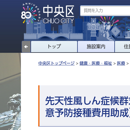
トップ
施設案内
住
中央区トップページ
>
健康・医療・福祉
>
医療
>
先天性風しん症候群
意予防接種費用助成