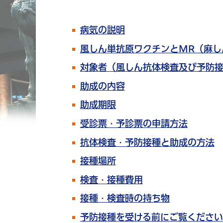
病気の説明
風しん単抗原ワクチンとMR（麻し
対象者（風しん抗体検査及び予防
助成の内容
助成期限
受診票・予診票の申請方法
抗体検査・予防接種と助成の方法
接種場所
検査・接種費用
接種・検査時の持ち物
予防接種を受ける前にご覧ください