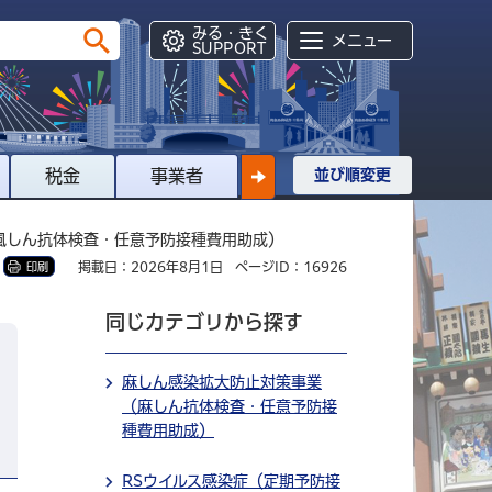
みる・きく
メニュー
SUPPORT
税金
事業者
並び順変更
風しん抗体検査・任意予防接種費用助成）
掲載日：2026年8月1日
ページID：16926
印刷
同じカテゴリから探す
麻しん感染拡大防止対策事業
（麻しん抗体検査・任意予防接
種費用助成）
RSウイルス感染症（定期予防接