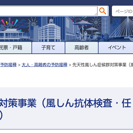
民票・戸籍
子育て
高齢者
イベント
予防接種
>
大人・高齢者の予防接種
> 先天性風しん症候群対策事業（
対策事業（
風しん抗体検査・任
）