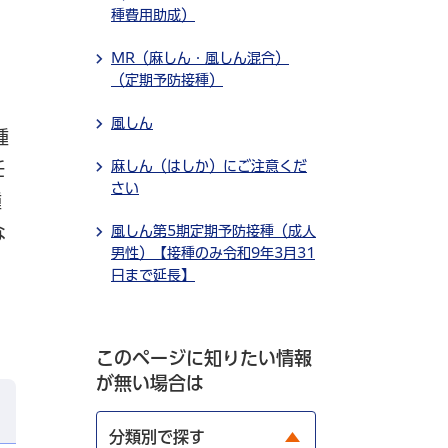
種費用助成）
MR（麻しん・風しん混合）
（定期予防接種）
風しん
種
麻しん（はしか）にご注意くだ
任
さい
種
な
風しん第5期定期予防接種（成人
男性）【接種のみ令和9年3月31
日まで延長】
このページに知りたい情報
が無い場合は
分類別で探す