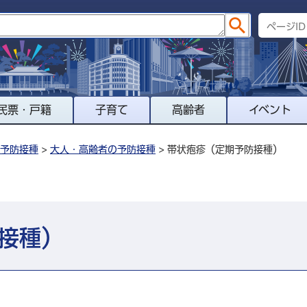
民票・戸籍
子育て
高齢者
イベント
予防接種
>
大人・高齢者の予防接種
> 帯状疱疹（定期予防接種）
接種）