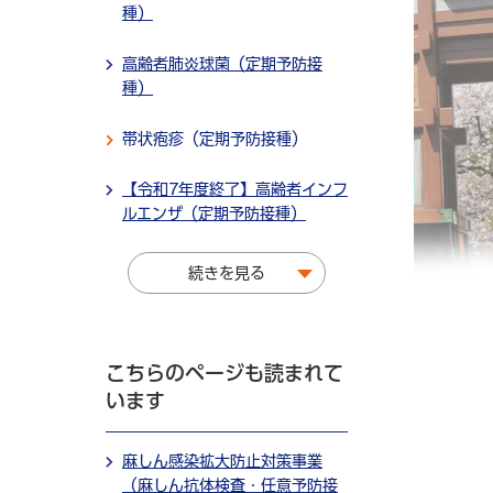
種）
高齢者肺炎球菌（定期予防接
種）
帯状疱疹（定期予防接種）
【令和7年度終了】高齢者インフ
ルエンザ（定期予防接種）
続きを見る
こちらのページも読まれて
います
麻しん感染拡大防止対策事業
（麻しん抗体検査・任意予防接