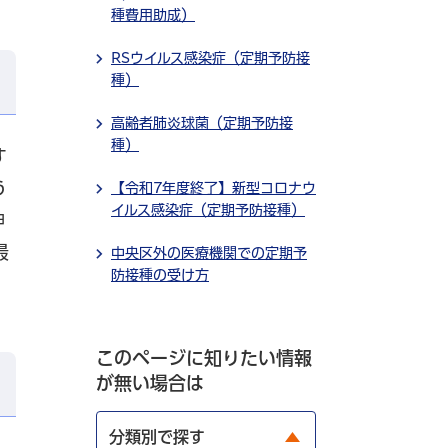
種費用助成）
RSウイルス感染症（定期予防接
種）
高齢者肺炎球菌（定期予防接
種）
す
う
【令和7年度終了】新型コロナウ
イルス感染症（定期予防接種）
神
最
中央区外の医療機関での定期予
防接種の受け方
このページに知りたい情報
が無い場合は
分類別で探す