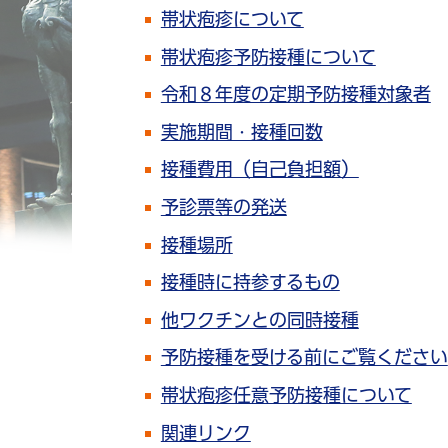
帯状疱疹について
帯状疱疹予防接種について
令和８年度の定期予防接種対象者
実施期間・接種回数
接種費用（自己負担額）
予診票等の発送
接種場所
接種時に持参するもの
他ワクチンとの同時接種
予防接種を受ける前にご覧ください
帯状疱疹任意予防接種について
関連リンク