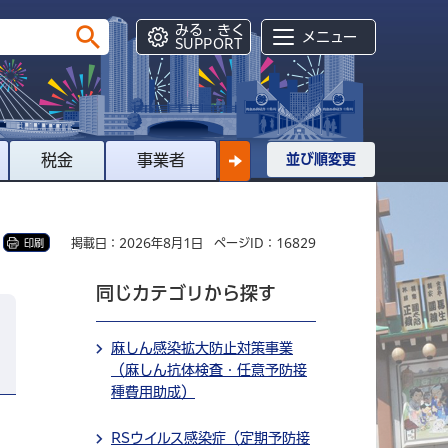
みる・きく
メニュー
SUPPORT
税金
事業者
並び順変更
掲載日：2026年8月1日
ページID：16829
印刷
同じカテゴリから探す
麻しん感染拡大防止対策事業
（麻しん抗体検査・任意予防接
種費用助成）
RSウイルス感染症（定期予防接