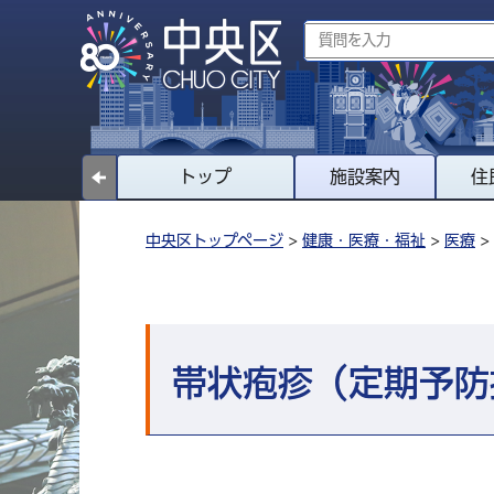
トップ
施設案内
住
中央区トップページ
>
健康・医療・福祉
>
医療
>
帯状疱疹（定期予防