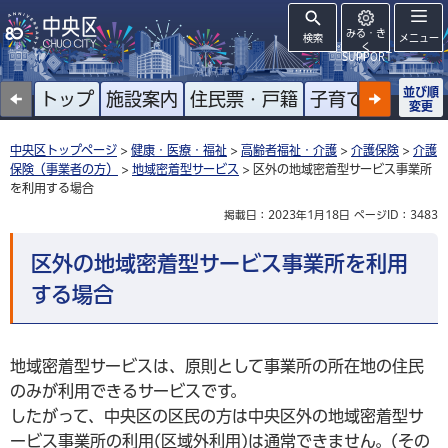
みる・き
検索
メニュー
く
SUPPORT
並び順
トップ
施設案内
住民票・戸籍
子育て
高齢者
変更
中央区トップページ
>
健康・医療・福祉
>
高齢者福祉・介護
>
介護保険
>
介護
保険（事業者の方）
>
地域密着型サービス
> 区外の地域密着型サービス事業所
を利用する場合
掲載日：2023年1月18日
ページID：3483
区外の地域密着型サービス事業所を利用
する場合
地域密着型サービスは、原則として事業所の所在地の住民
のみが利用できるサービスです。
したがって、中央区の区民の方は中央区外の地域密着型サ
ービス事業所の利用(区域外利用)は通常できません。(その