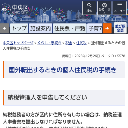
みる・き
検索
メニュー
く
SUPPORT
並び順
トップ
施設案内
住民票・戸籍
子育て
高齢者
変更
中央区トップページ
>
くらし・手続き
>
税金
>
住民税
> 国外転出するときの個
人住民税の手続き
掲載日：2025年12月26日
ページID：5578
国外転出するときの個人住民税の手続き
納税管理人を申告してください
納税義務者の方が区内に住所を有しない場合は、納税管理
人申告書を提出しなければなりません。