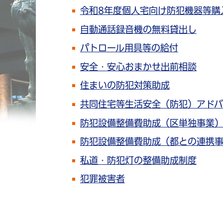
令和8年度個人宅向け防犯機器等購
自動通話録音機の無料貸出し
パトロール用具等の給付
安全・安心おまかせ出前相談
住まいの防犯対策助成
共同住宅等生活安全（防犯）アドバ
防犯設備整備費助成（区単独事業
防犯設備整備費助成（都との連携
私道・防犯灯の整備助成制度
犯罪被害者