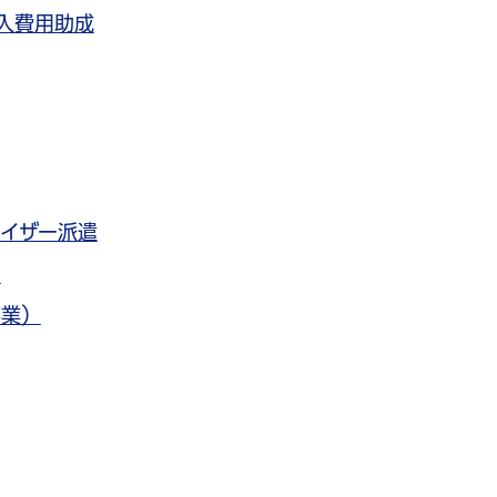
入費用助成
イザー派遣
）
事業）