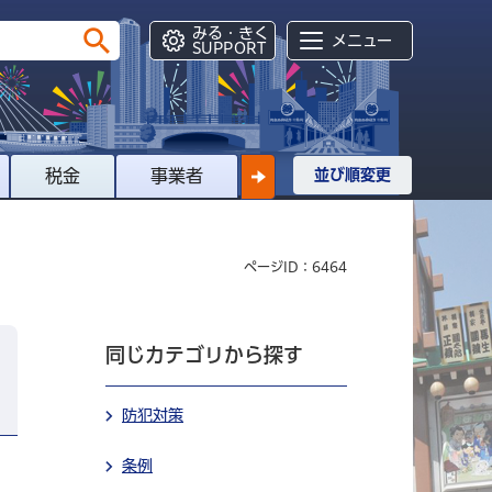
みる・きく
メニュー
SUPPORT
税金
事業者
並び順変更
ページID：6464
同じカテゴリから探す
防犯対策
条例