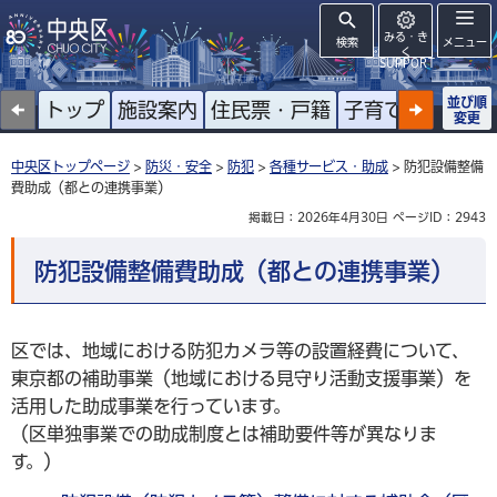
みる・き
検索
メニュー
く
SUPPORT
並び順
トップ
施設案内
住民票・戸籍
子育て
高齢者
変更
中央区トップページ
>
防災・安全
>
防犯
>
各種サービス・助成
> 防犯設備整備
費助成（都との連携事業）
掲載日：2026年4月30日
ページID：2943
防犯設備整備費助成（都との連携事業）
区では、地域における防犯カメラ等の設置経費について、
東京都の補助事業（地域における見守り活動支援事業）を
活用した助成事業を行っています。
（区単独事業での助成制度とは補助要件等が異なりま
す。）