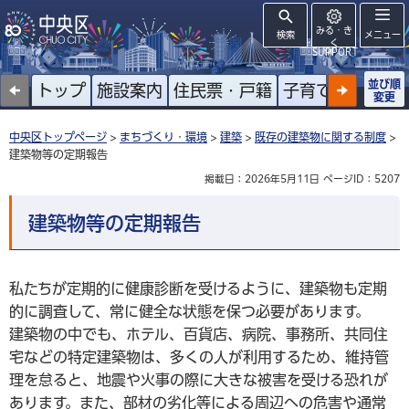
みる・き
検索
メニュー
く
SUPPORT
並び順
トップ
施設案内
住民票・戸籍
子育て
高齢者
変更
中央区トップページ
>
まちづくり・環境
>
建築
>
既存の建築物に関する制度
>
建築物等の定期報告
掲載日：2026年5月11日
ページID：5207
建築物等の定期報告
私たちが定期的に健康診断を受けるように、建築物も定期
的に調査して、常に健全な状態を保つ必要があります。
建築物の中でも、ホテル、百貨店、病院、事務所、共同住
宅などの特定建築物は、多くの人が利用するため、維持管
理を怠ると、地震や火事の際に大きな被害を受ける恐れが
あります。また、部材の劣化等による周辺への危害や通常