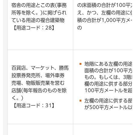
宿舎の用途とこの表(事務
の床面積の合計が100平
所等を除く。)に掲げられ
え、かつ、左欄の用途に供
ている用途の複合建築物
積の合計が1,000平方メ
【用途コード：28】
の
地階にある左欄の用途
百貨店、マーケット、勝馬
面積の合計が100平方
投票券発売所、場外車券
もの。もしくは、3階
売場、物販販売業を営む
欄の用途に供する部分
店舗(毎年報告のものを除
100平方メートルを超
く。)
左欄の用途に供する部
【用途コード：31】
が500平方メートル以