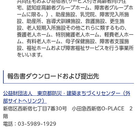
共同住宅および寄宿舎(サービス付き高齢者向け住
宅、認知症高齢者グループホーム、障害者グループホ
ームに限る。）、助産施設、乳児院、障害児入所施
設、助産所、盲導犬訓練施設、救護施設、更生施
設、老人短期入所施設その他これらに類するもの、
養護老人ホーム、特別擁護老人ホーム、軽費老人ホー
ム、有料老人ホーム、母子保健施設、障害者支援施
設、福祉ホームおよび障害福祉サービスを行う事業所
をいいます。
報告書ダウンロードおよび提出先
公益財団法人 東京都防災・建築まちづくりセンター（外
部サイトへリンク）
新宿区西新宿七丁目7番30号 小田急西新宿O-PLACE 2
階
電話：03-5989-1929