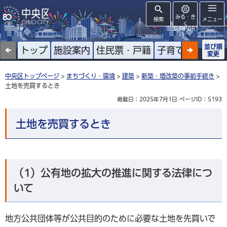
みる・き
検索
メニュー
く
SUPPORT
並び順
トップ
施設案内
住民票・戸籍
子育て
高齢者
変更
中央区トップページ
>
まちづくり・環境
>
建築
>
新築・増改築の事前手続き
>
土地を売買するとき
掲載日：2025年7月1日
ページID：5193
土地を売買するとき
（1）公有地の拡大の推進に関する法律につ
いて
地方公共団体等が公共目的のために必要な土地を先買いで