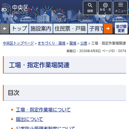
みる・き
検索
メニュー
く
SUPPORT
並び順
トップ
施設案内
住民票・戸籍
子育て
高齢者
変更
中央区トップページ
>
まちづくり・環境
>
環境
>
公害
> 工場・指定作業場関連
掲載日：2026年4月8日
ページID：5074
工場・指定作業場関連
目次
工場・指定作業場について
届出について
公害防止管理者制度について