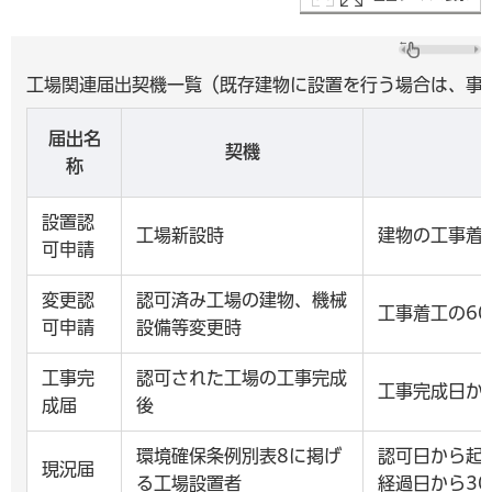
工場関連届出契機一覧（既存建物に設置を行う場合は、事
届出名
契機
称
設置認
工場新設時
建物の工事着
可申請
変更認
認可済み工場の建物、機械
工事着工の6
可申請
設備等変更時
工事完
認可された工場の工事完成
工事完成日か
成届
後
環境確保条例別表8に掲げ
認可日から起
現況届
る工場設置者
経過日から3