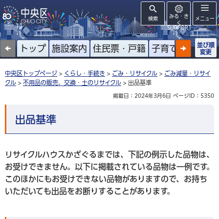
みる・き
検索
メニュー
く
SUPPORT
並び順
トップ
施設案内
住民票・戸籍
子育て
高齢者
変更
中央区トップページ
>
くらし・手続き
>
ごみ・リサイクル
>
ごみ減量・リサイ
クル
>
不用品の販売、交換・土のリサイクル
> 出品基準
掲載日：2024年3月6日
ページID：5350
出品基準
リサイクルハウスかざぐるまでは、下記の例示した品物は、
お受けできません。以下に掲載されている品物は一例です。
このほかにもお受けできない品物がありますので、お持ち
いただいても出品をお断りすることがあります。