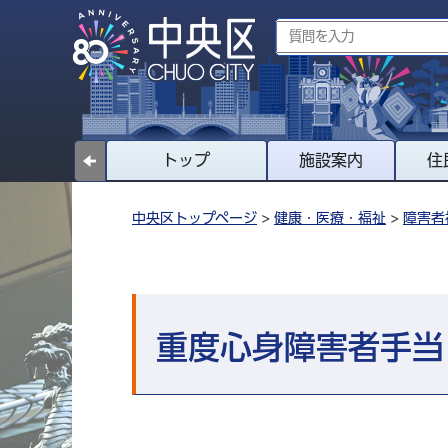
トップ
施設案内
住
中央区トップページ
>
健康・医療・福祉
>
障害者
重度心身障害者手当