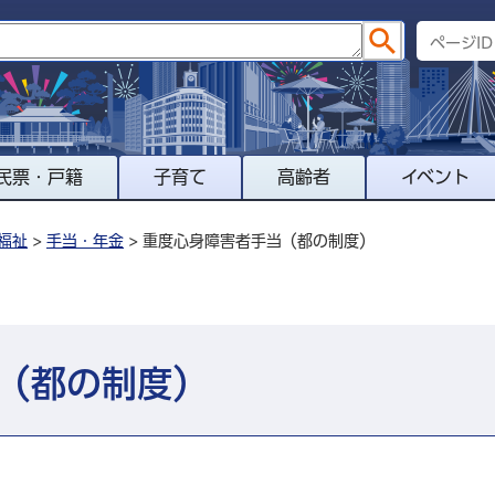
民票・戸籍
子育て
高齢者
イベント
福祉
>
手当・年金
> 重度心身障害者手当（都の制度）
（都の制度）