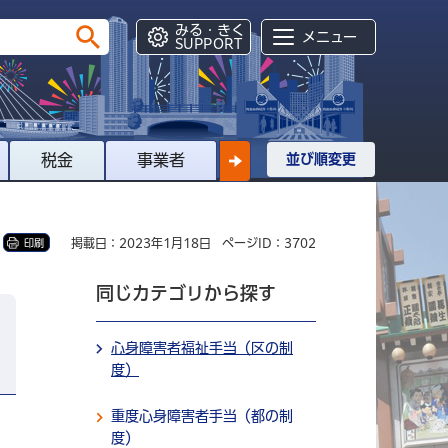
みる・きく
メニュー
SUPPORT
税金
事業者
並び順変更
掲載日：2023年1月18日
ページID：3702
印刷
同じカテゴリから探す
心身障害者福祉手当（区の制
度）
重度心身障害者手当（都の制
度）