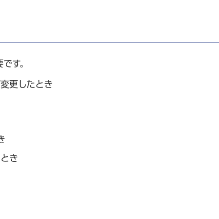
要です。
が変更したとき
き
たとき