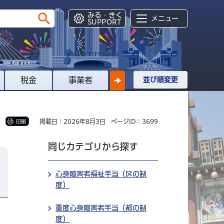
みる・きく
メニュー
SUPPORT
税金
事業者
並び順変更
掲載日：2026年8月3日
ページID：3699
印刷
同じカテゴリから探す
心身障害者福祉手当（区の制
度）
重度心身障害者手当（都の制
度）