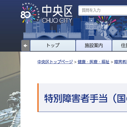
トップ
施設案内
住
中央区トップページ
>
健康・医療・福祉
>
障害者
特別障害者手当（国