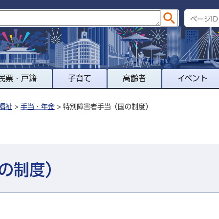
民票・戸籍
子育て
高齢者
イベント
福祉
>
手当・年金
> 特別障害者手当（国の制度）
の制度）